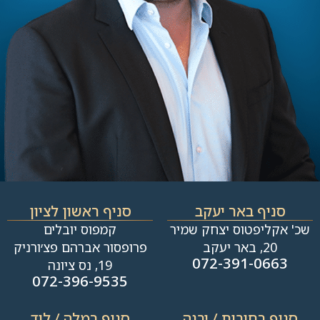
סניף באר יעקב
סניף ראשון לציון
שכ' אקליפטוס יצחק שמיר
קמפוס יובלים
20, באר יעקב
פרופסור אברהם פצ׳ורניק
072-391-0663
19, נס ציונה
072-396-9535
סניף רחובות / יבנה​
סניף רמלה / לוד