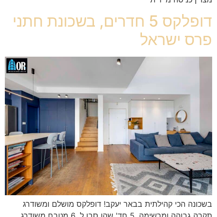
דופלקס 5 חדרים, בשכונת חתני
פרס ישראל
בשכונה הכי קהילתית בבאר יעקב! דופלקס מושלם ומשודרג
תקרה גבוהה ומרשימה ,5 חד' שהו סבו ל .6 מטבח משודרג ,