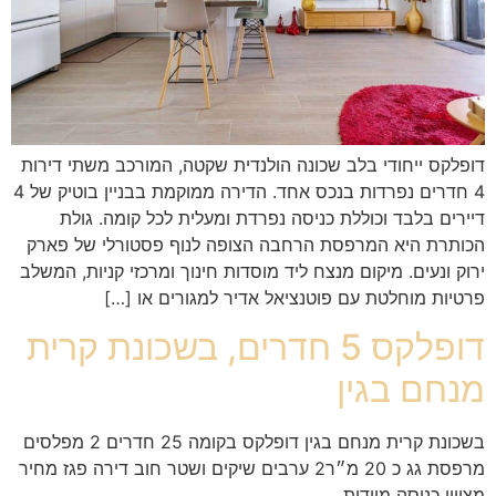
​דופלקס ייחודי בלב שכונה הולנדית שקטה, המורכב משתי דירות
4 חדרים נפרדות בנכס אחד. הדירה ממוקמת בבניין בוטיק של 4
דיירים בלבד וכוללת כניסה נפרדת ומעלית לכל קומה. גולת
הכותרת היא המרפסת הרחבה הצופה לנוף פסטורלי של פארק
ירוק ונעים. מיקום מנצח ליד מוסדות חינוך ומרכזי קניות, המשלב
פרטיות מוחלטת עם פוטנציאל אדיר למגורים או […]
דופלקס 5 חדרים, בשכונת קרית
מנחם בגין
בשכונת קרית מנחם בגין דופלקס בקומה 25 חדרים 2 מפלסים
מרפסת גג כ 20 מ״ר2 ערבים שיקים ושטר חוב דירה פגז מחיר
מצויין כניסה מיידית