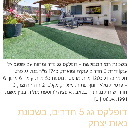
בשכונת רמז המבוקשת – דופלקס גג נדיר ומרווח עם פוטנציאל
ענק! דירת 6 חדרים ענקית ומוארת, כ174 מ"ר בנוי. גג פרטי
חלומי בגודל כ120 מ"ר. מרפסת נוספת כ5 מ"ר. קומה 6 מתוך 6
– פרטיות מלאה ונוף פתוח. מעלית, מקלט, 2 חדרי רחצה, 3
חדרי שירותים. חניה בטאבו. אופציה להוספת ממ"ד. בניין משנת
1991. אכלוס […]
דופלקס גג 5 חדרים, בשכונת
נאות יצחק