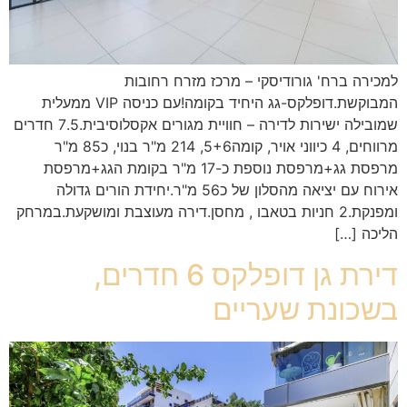
למכירה ברח' גורודיסקי – מרכז מזרח רחובות
המבוקשת.דופלקס-גג היחיד בקומה!עם כניסה VIP ממעלית
שמובילה ישירות לדירה – חוויית מגורים אקסלוסיבית.7.5 חדרים
מרווחים, 4 כיווני אויר, קומה5+6, 214 מ"ר בנוי, כ85 מ"ר
מרפסת גג+מרפסת נוספת כ-17 מ"ר בקומת הגג+מרפסת
אירוח עם יציאה מהסלון של כ56 מ"ר.יחידת הורים גדולה
ומפנקת.2 חניות בטאבו , מחסן.דירה מעוצבת ומושקעת.במרחק
הליכה […]
דירת גן דופלקס 6 חדרים,
בשכונת שעריים