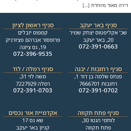
דירה מאוד מיוחדת […]
סניף באר יעקב
סניף ראשון לציון
שכ' אקליפטוס יצחק שמיר
קמפוס יובלים
20, באר יעקב
פרופסור אברהם פצ׳ורניק
072-391-0663
19, נס ציונה
072-396-9535
סניף רחובות / יבנה​
סניף רמלה / לוד
פנחס שלמה בן דוד 1,
משה לוי 31,
רחובות 7666701
רמלה 7227929
072-391-0703
072-391-0702
סניף פתח תקווה
אקדמיית אור נכסים
לוחמי הגטו 30,
שא נס 17
פתח תקווה
קניון באר יעקב