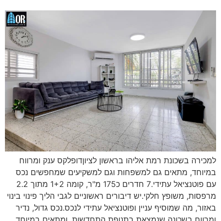
למכירה בשכונת רמת אליהו בראשון לציוןדופלקס ענק ומרווח
במיוחד, מתאים גם למשפחות וגם למשקיעים שמחפשים נכס
עם פוטנציאל עתידי.7 חדרים כ175 מ"ר, קומה 1+2 מתוך 2.2
מרפסות, משופץ חלקי.יש דיבורים ראשוניים לגבי הליך פינוי בינוי
באזור, מה שמוסיף עניין ופוטנציאל עתידי לנכס.נכס גדול, נדיר
ומרווח בשכונה שנמצאת בתנופת התחדשות, ומתאים במיוחד