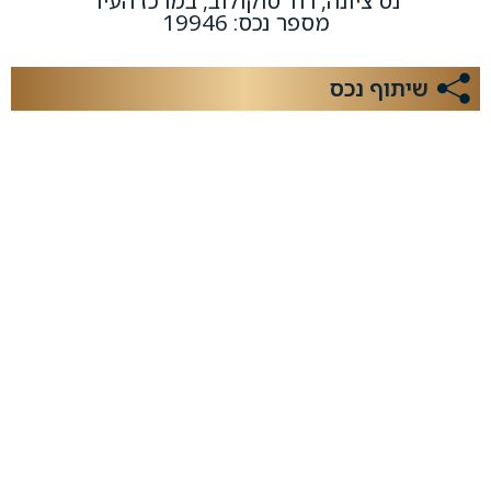
נס ציונה, רח' סוקולוב, במרכז העיר
מספר נכס: 19946
שיתוף נכס