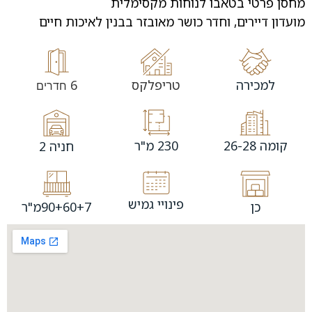
מחסן פרטי בטאבו לנוחות מקסימלית
מועדון דיירים, וחדר כושר מאובזר בבנין לאיכות חיים
למכירה
טריפלקס
6
חדרים
קומה 26-28
230 מ"ר
חניה 2
פינויי גמיש
כן
90+60+7מ"ר