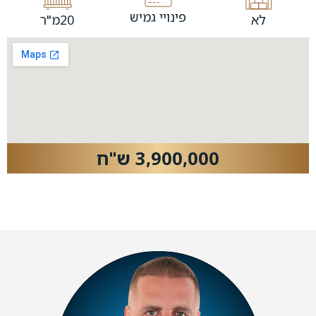
פינויי גמיש
לא
20מ"ר
3,900,000 ש"ח