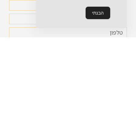
הבנתי
אני מאשר/ת את
מדיניות הפרטיות
של האתר ומסכים/ה
לשימוש במידע לצורך יצירת קשר.
שליחה
סניף באר יעקב
סניף ראשון לציון
שכ' אקליפטוס יצחק שמיר
קמפוס יובלים
20, באר יעקב
פרופסור אברהם פצ׳ורניק
072-391-0663
19, נס ציונה