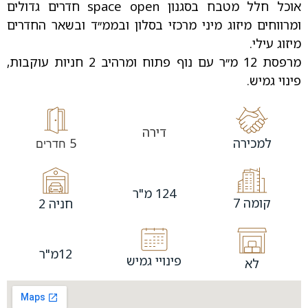
אוכל חלל מטבח בסגנון space open חדרים גדולים
ומרווחים מיזוג מיני מרכזי בסלון ובממ׳׳ד ובשאר החדרים
מיזוג עילי.
מרפסת 12 מ׳׳ר עם נוף פתוח ומרהיב 2 חניות עוקבות,
פינוי גמיש.
דירה
למכירה
5
חדרים
124 מ"ר
קומה 7
חניה 2
12מ"ר
פינויי גמיש
לא