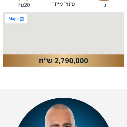
פינויי מיידי
כן
20מ"ר
2,790,000 ש"ח