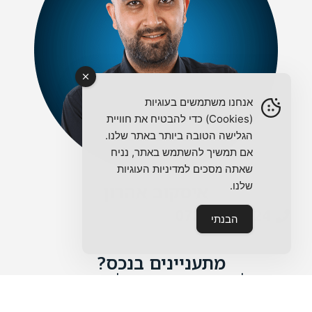
אנחנו משתמשים בעוגיות
(Cookies) כדי להבטיח את חוויית
הגלישה הטובה ביותר באתר שלנו.
אם תמשיך להשתמש באתר, נניח
שאתה מסכים למדיניות העוגיות
שלנו.
איסקוב אהרון
072-390-9924
הבנתי
מתעניינים בנכס?
מלאו את הטופס ואחזור אליכם בהקדם