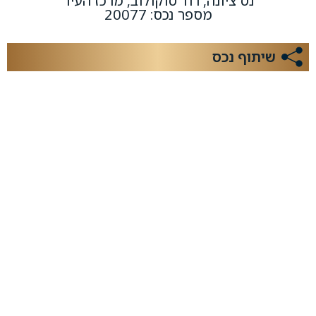
נס ציונה, רח' סוקולוב, מרכז העיר
מספר נכס: 20077
שיתוף נכס