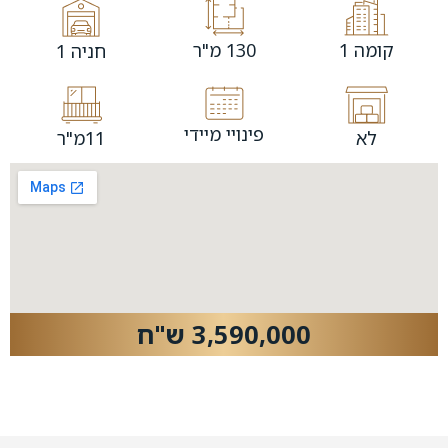
קומה 1
130 מ"ר
חניה 1
פינויי מיידי
לא
11מ"ר
3,590,000 ש"ח