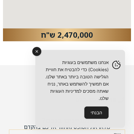
2,470,000 ש"ח
אנחנו משתמשים בעוגיות
(Cookies) כדי להבטיח את חוויית
הגלישה הטובה ביותר באתר שלנו.
אם תמשיך להשתמש באתר, נניח
רון שדה
שאתה מסכים למדיניות העוגיות
שלנו.
072-392-5218
הבנתי
מתעניינים בנכס?
מלאו את הטופס ואחזור אליכם בהקדם