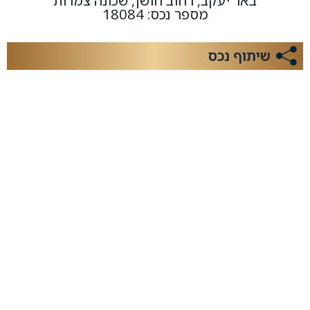
באר יעקב, רחוב חושן, שכונה צמרות
מספר נכס: 18084
שיתוף נכס