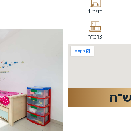
חניה 1
13מ"ר