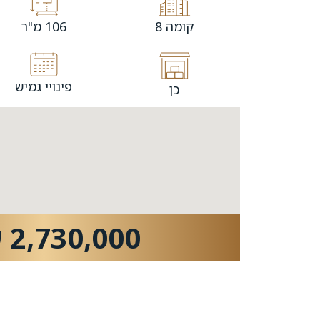
קומה 8
106 מ"ר
פינויי גמיש
כן
2,730,000 ש"ח