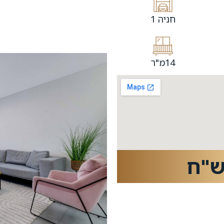
חניה 1
14מ"ר