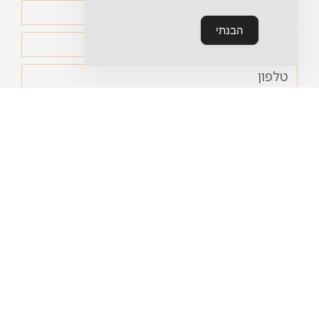
הבנתי
אני מאשר/ת את
מדיניות הפרטיות
של האתר ומסכים/ה
לשימוש במידע לצורך יצירת קשר.
שליחה
סניף באר יעקב
סניף ראשון לציון
שכ' אקליפטוס יצחק שמיר
קמפוס יובלים
20, באר יעקב
פרופסור אברהם פצ׳ורניק
072-391-0663
19, נס ציונה