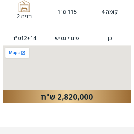
קומה 4
115 מ"ר
חניה 2
כן
פינויי גמיש
12+14מ"ר
2,820,000 ש"ח