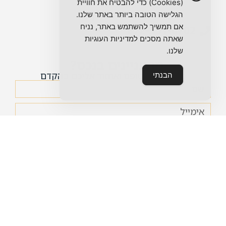
(Cookies) כדי להבטיח את חוויית
אפי גולן
הגלישה הטובה ביותר באתר שלנו.
אם תמשיך להשתמש באתר, נניח
072-391-0702
שאתה מסכים למדיניות העוגיות
שלנו.
מתעניינים בנכס?
מלאו את הטופס ואחזור אליכם בהקדם
הבנתי
אני מאשר/ת את
מדיניות הפרטיות
של האתר ומסכים/ה
לשימוש במידע לצורך יצירת קשר.
שליחה