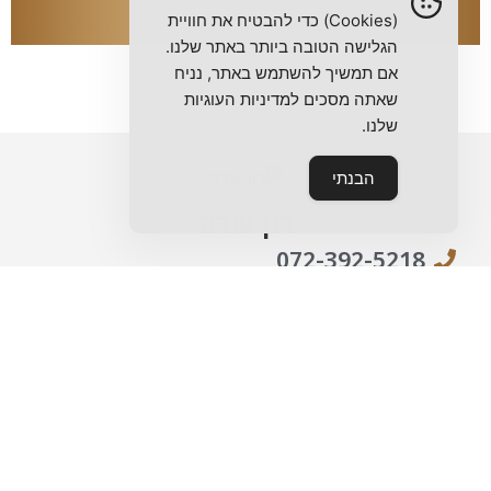
2,090,000 ש"ח
(Cookies) כדי להבטיח את חוויית
הגלישה הטובה ביותר באתר שלנו.
אם תמשיך להשתמש באתר, נניח
שאתה מסכים למדיניות העוגיות
שלנו.
הבנתי
רון שדה
072-392-5218
מתעניינים בנכס?
מלאו את הטופס ואחזור אליכם בהקדם