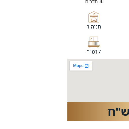
4
חדרים
חניה 1
17מ"ר