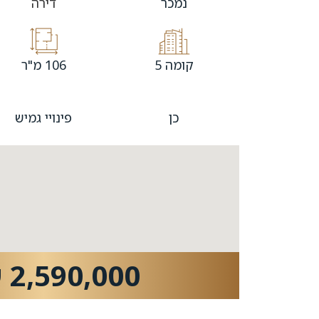
נמכר
דירה
קומה 5
106 מ"ר
כן
פינויי גמיש
2,590,000 ש"ח