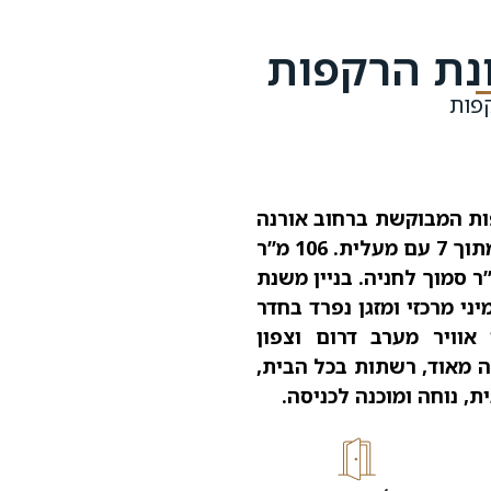
קפות
רקפות המבוקשת ברחוב אורנה
פורת, עם חדר מזווה ענק במטבח. קומה 5 מתוך 7 עם מעלית. 106 מ”ר
נוי, מרפסת שמש כ 17 מ”ר, מחסן 6 מ”ר סמוך לחניה. בניין משנת
יני מרכזי ומזגן נפרד בחדר
 אוויר מערב דרום וצפון
רה מאוד, רשתות בכל הבית,
, נוחה ומוכנה לכניסה.