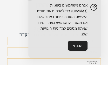
איסקוב אהרון
אנחנו משתמשים בעוגיות
(Cookies) כדי להבטיח את חוויית
072-390-9924
הגלישה הטובה ביותר באתר שלנו.
אם תמשיך להשתמש באתר, נניח
מתעניינים בנכס?
שאתה מסכים למדיניות העוגיות
מלאו את הטופס ואחזור אליכם בהקדם
שלנו.
הבנתי
אני מאשר/ת את
מדיניות הפרטיות
של האתר ומסכים/ה
לשימוש במידע לצורך יצירת קשר.
שליחה