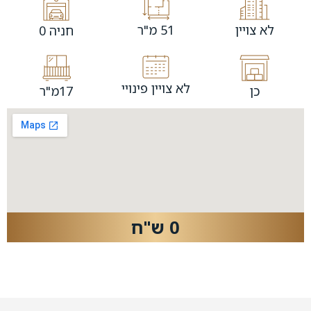
לא צויין
51 מ"ר
חניה 0
לא צויין פינויי
כן
17מ"ר
0 ש"ח