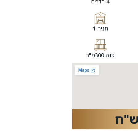
4
חדרים
חניה 1
גינה 300מ"ר