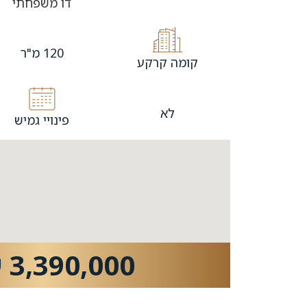
דו משפחתי
120 מ"ר
קומה קרקע
לא
פינויי גמיש
3,390,000 ש"ח