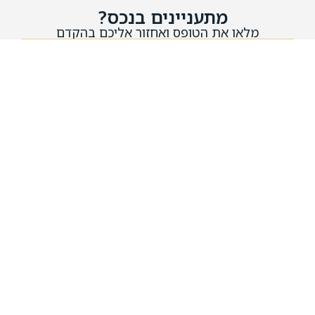
מתעניינים בנכס?
מלאו את הטופס ואחזור אליכם בהקדם
אני מאשר/ת את
מדיניות הפרטיות
של האתר ומסכים/ה
לשימוש במידע לצורך יצירת קשר.
שליחה
סניף באר יעקב
סניף ראשון לציון
שכ' אקליפטוס יצחק שמיר
קמפוס יובלים