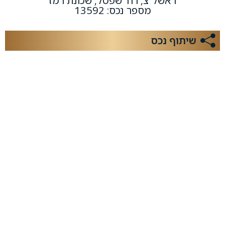
ראשל"צ, רח' שפטל, שכונת רמז
מספר נכס: 13592
שיתוף נכס