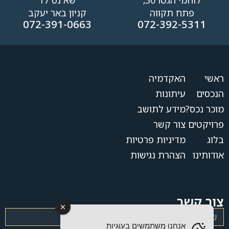
לוחמי הגטו 30,
שא נס 17
פתח תקווה
קניון באר יעקב
072-391-0663
072-392-5311
ראשי
האקדמיה
הנכסים
עיתונות
מוכר נכס?
מידע לתושב
פרויקטים
צור קשר
בלוג
מדיניות פרטיות
אודותינו
הצהרת נגישות
צור קשר
אנחנו משתמשים בעוגיות