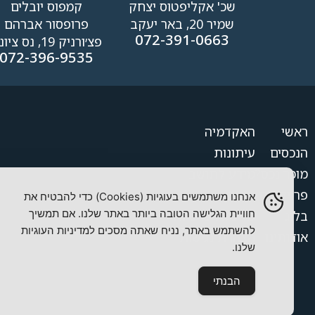
שכ' אקליפטוס יצחק
קמפוס יובלים
שמיר 20, באר יעקב
פרופסור אברהם
072-391-0663
פצ׳ורניק 19, נס ציונה
072-396-9535
ראשי
האקדמיה
הנכסים
עיתונות
מוכר נכס?
מידע לתושב
פרויקטים
צור קשר
אנחנו משתמשים בעוגיות (Cookies) כדי להבטיח את
חוויית הגלישה הטובה ביותר באתר שלנו. אם תמשיך
בלוג
מדיניות פרטיות
להשתמש באתר, נניח שאתה מסכים למדיניות העוגיות
אודותינו
הצהרת נגישות
שלנו.
הבנתי