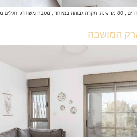
באזור החדש בפארק המושבה! דירת גן מרווחת 4 חדרים , 80 מר גינה, תקרה גבוהה במיוחד