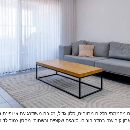
פארק המושבה באיזור החדש, דירת 4 חדרים מהממת! חללים מרווחים, סלון גדול, מטבח משו
רון קיר ענק בחדר הורים. סורגים שקופים ורשתות. מחסן צמוד לדיר