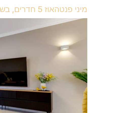
מיני פנטהאוז 5 חדרים, בשכונת פארק המושבה