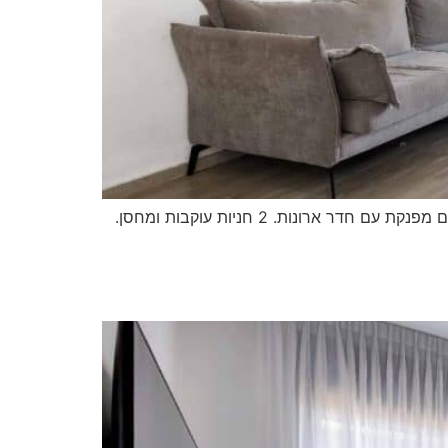
דירת 4 חדרים מהממת ומרווחת בבניין מטופח עם חדר כושר ומועדון דיירים. נוף פתוח וירוק, מטבח משודרג ויחידת הורים מפנקת עם חדר ארונות. 2 חניות עוקבות ומחסן.