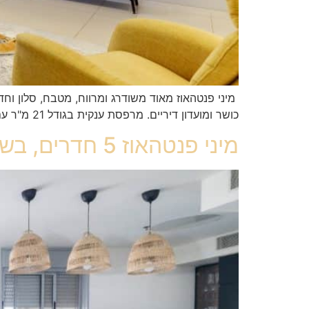
כושר ומועדון דיריים. מרפסת ענקית בגודל 21 מ"ר עם נוף לפארק.
מיני פנטהאוז 5 חדרים, בשכונת פארק המושבה