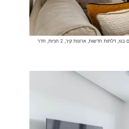
מיני פנטהאוז מאוד משודרג ומרווח, מטבח, סלון וחדר הורים מהגדולים שיש. סגירת חורף חשמלית במרפסת, חימום מים בגז, דלתות חדשות, ארונות קיר, 2 חניות, חדר