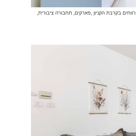
 , מטבח משודרג וחללים מרווחים בקרבת הקניון ,פארקים, תחבורה ציבורית,