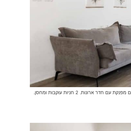
דירת 4 חדרים מהממת ומרווחת בבניין מטופח עם חדר כושר ומועדון דיירים. נוף פתוח וירוק, מטבח משודרג ויחידת הורים מפנקת עם חדר ארונות. 2 חניות עוקבות ומחסן.