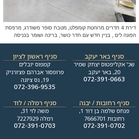
דירת 4 חדרים מרוהטת קומפלט, מטבח סופר משודרג, מרפסת
הפונה לים , בניין חדש עם חדר כושר, בריכה ושומר בכניסה
סניף באר יעקב
סניף ראשון לציון
שכ' אקליפטוס יצחק שמיר
קמפוס יובלים
20, באר יעקב
פרופסור אברהם פצ׳ורניק
072-391-0663
19, נס ציונה
072-396-9535
סניף רחובות / יבנה​
סניף רמלה / לוד
פנחס שלמה בן דוד 1,
משה לוי 31,
רחובות 7666701
רמלה 7227929
072-391-0703
072-391-0702