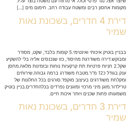
שיוצר אצל נגר פרטי וכולל אי מרווח עם משטח בוצר עליו.
מקומות אחסון רבים ומשטח עבודה רחב. חימום מים […]
דירת 4 חדרים, בשכונת נאות
שמיר
בבניין בוטיק איכותי ואינטימי.5 קומות בלבד, שקט, מסודר
ומבוקש.דירה משודרגת מהיסוד, כזו שנכנסים אליה בלי להשקיע
שקל.2 חניות פרטיות תת קרקעיות נוחות ובזמינות מלאה.מחסן
ענק בגודל כ12 מ"ר.מטבח משודרג ברמה גבוהה.שירותים
ומקלחת משודרגים בעיצוב מוקפד.סורגים בכל החלונות של
טרילדור.מזגן מיני מרכזי ומזגנים נפרדים בכלהחדרים.בניין בוטיק
משמעותו פחות שכנים ויותר איכות חיים.
דירת 3 חדרים, בשכונת נאות
שמיר