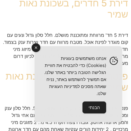
דירת 5 חדרים, בשכונת נאות
שמיר
דירת 5 חד' מרווחת ומתוכננת מושלם. חלל סלון גדול ונעים עם
קום מוגדר לפינת אוכל. מטבח מרווח עם חדר שירות ענק בצמוד.
חדרי שינה מרווחים עם סורגים בכל חלונות הבית. מיזוג מיני
מרכזי, חימום מים בגז. מרפסת כ-14 מ"ר גדולה לכיוון דרום
אנחנו משתמשים בעוגיות
מערב. חניה פרטית, כניסה גמישה.
(Cookies) כדי להבטיח את חוויית
הגלישה הטובה ביותר באתר שלנו.
פנטהאוז 6 חדרים, בשכונת נאות
אם תמשיך להשתמש באתר, נניח
שמיר
שאתה מסכים למדיניות העוגיות
שלנו.
הבנתי
פנטהאוז ענק ומרשים למכירה, 6 חד' שהוסב ל-5. חלל סלון ענק
ומטבח פתוח גדול ומשודרג של אביבי מטבחים עם אחי גדול
והמון ארונות אחסון. גובה רצפה תקרה 4.5 מ'. 2 מזגנים מיני
מרכזיים , 2 יחידות הורים ענקיות שאחת מהם עם חדר ארונות