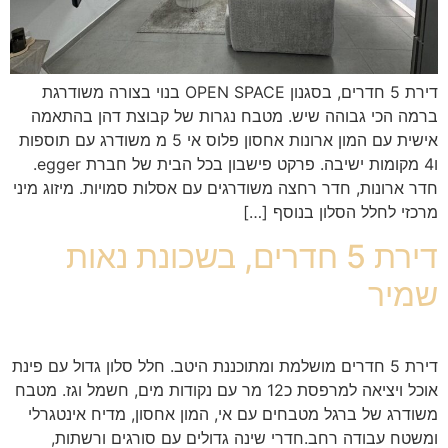
דירת 5 חדרים, בסגנון OPEN SPACE בנוי בצורה משודרגת
ברמה הכי גבוהה שיש. מטבח נגרות של קבוצת דהן בהתאמה
אישית עם המון ארונות אחסון פלוס אי 5 מ משודרג עם תוספות
ו4 מקומות ישיבה. פרקט פישבון בכל הבית של חברת egger.
חדר ארונות, חדר רחצה משודרגים עם אסלות סמויות. מיזוג מיני
מרכזי לחלל הסלון בנוסף […]
דירת 5 חדרים, בשכונת נאות
שמיר
דירת 5 חדרים מושלמת ומתוכננת היטב. חלל סלון גדול עם פינת
אוכל ויציאה למרפסת כ12 מר עם נקודות מים, חשמל וגז. מטבח
משודרג של ברגל מטבחים עם אי, המון אחסון, מדיח אינטגרלי
ומשטח עבודה רחב.חדרי שינה גדולים עם סורגים ורשתות,