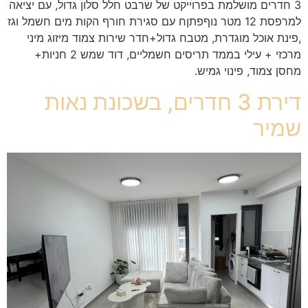
3 חדרים מושלמת בפרוייקט של שרבט חלל סלון גדול, עם יציאה
למרפסת 12 מטר נוףפתןח עם סגירת חורף הקות מים חשמל וגז
,פינת אוכל מוגדרת, מטבח גדול+חדר שירות צמוד מיזוג מיני
מרכזי + עילי בממד תריסים חשמליים, דוד שמש 2 חניות+
מחסן צמוד, פינוי גמיש.
דירת 3 חדרים, בשכונת נאות
שמיר