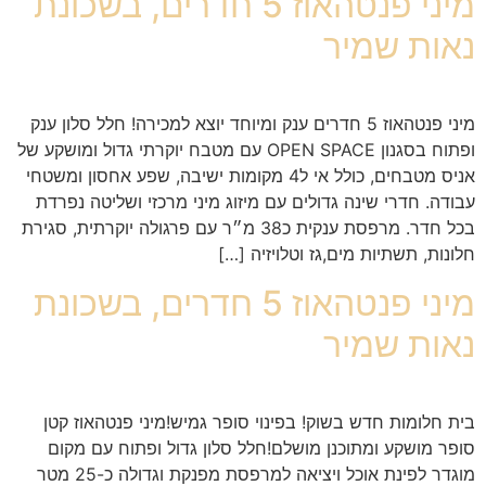
מיני פנטהאוז 5 חדרים, בשכונת
נאות שמיר
מיני פנטהאוז 5 חדרים ענק ומיוחד יוצא למכירה! חלל סלון ענק
ופתוח בסגנון OPEN SPACE עם מטבח יוקרתי גדול ומושקע של
אניס מטבחים, כולל אי ל4 מקומות ישיבה, שפע אחסון ומשטחי
עבודה. חדרי שינה גדולים עם מיזוג מיני מרכזי ושליטה נפרדת
בכל חדר. מרפסת ענקית כ38 מ״ר עם פרגולה יוקרתית, סגירת
חלונות, תשתיות מים,גז וטלויזיה […]
מיני פנטהאוז 5 חדרים, בשכונת
נאות שמיר
בית חלומות חדש בשוק! בפינוי סופר גמיש!מיני פנטהאוז קטן
סופר מושקע ומתוכנן מושלם!חלל סלון גדול ופתוח עם מקום
מוגדר לפינת אוכל ויציאה למרפסת מפנקת וגדולה כ-25 מטר