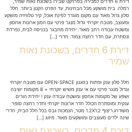
דירת 6 חדרים למכירה בפרויקט שבירו בשכונת נאות שמיר,
רמלה. בית מושקע מכל הבחינות, עד הפרט הקטן ביותר. חלל
סלון גדול מאוד עם מקום מוגדר לפינת אוכל, קיר טלוויזיה מושקע
ומעוצב, מטבח יוקרתי גדול מנגר פרטי עם המון ארונות אחסון
ומשטח עבודה רחב מאוד. יחידת מתבגר בכניסה לבית, נפרדת
ונסתרת, עם חדר רחצה צמוד. חדרי […]
דירת 6 חדרים, בשכונת נאות
שמיר
חלל סלון ענק ופתוח בסגנון OPEN-SPACE עם מטבח יוקרתי
וגדול מנגר פרטי עם אי ענק משיש יוקרתי + 8 מקומות ישיבה
ושפע של מקומות אחסון ומשטח עבודה ענק ! יחידת הורים
ענקית ומוסתרת הכולל חדר ארונות יוקרתי וחדר רחצה סופר
משודרג.ריצוף 1.2X1.2 מטר, הנמכות גבס בכל חלל הבית, חדרי
שינה ילדים מעוצבים ומושקעים מאוד. מיזוג […]
דירת 4 חדרים, בשכונת נאות