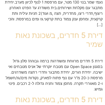
נעמי שמר.בנוי 130 מטר, עם מרפסת 1 לנוף לכיוון מערב.יחידת
מתבגר עם מקלחת ושירותים.בית משודרג עד הפרט האחרון.
ריצוף,חדרי ריצו, מחדרית, חצה ,מ ועוד)2 חניות עילית ותת
קרקעית, ומחסן ענק צמוד בתת קרקעי.גז ומים במרפסת. והכי
[…]
דירת 5 חדרים, בשכונת נאות
שמיר
דירת 5 חדרים מרווחת ומשודרגת ברמה גבוהה! סלון גדול
בסגנון Open Space עם מטבח יוקרתי של אניס מטבחים ואי
ישיבה. יחידת הורים, יחידת מתבגר וחדרי רחצה משודרגים.
מרפסת כ-20 מ"ר עם נוף פתוח לפארק, נקודות מים/גז/חשמל
ו-2 מאווררי תקרה. מחסן צמוד וחניה גדולה ל-2 רכבים. פינוי
גמיש.
דירת 5 חדרים, בשכונת נאות