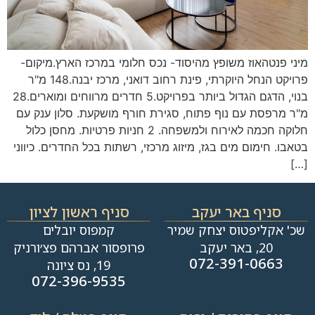
מיני פנטהאוז משופץ מהיסוד- נכס חלומי במרכז הארץ.מיקום-
פרויקט הנחל היוקרתי, פינת רחוב דואני, מרכז יבנה.148 מ"ר
בנוי, הדגם הגדול ביותר בפרויקט.5 חדרים מרווחים ומוארים.28
מ"ר מרפסת עם נוף פתוח, סגירת חורף מושקעת. סלון ענק עם
חלוקה חכמה לאירוח ולמשפחה. 2 חניות פרטיות. מחסן כלול
בטאבו. חימום מים בגז, מיזוג מרכזי, רשתות בכל החדרים. כיווני
[…]
סניף באר יעקב
סניף ראשון לציון
שכ' אקליפטוס יצחק שמיר
קמפוס יובלים
20, באר יעקב
פרופסור אברהם פצ׳ורניק
072-391-0663
19, נס ציונה
072-396-9535