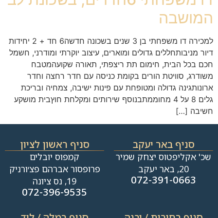
המושבה
למכירה דו משפחתי בן 3 שנים בשכונה חדשה6 חד + 2 יחידות
דיור מניבותחללים גדולים ומוארים, עיצוב יוקרתי ומודרני, חשמל
חכם בכל הבית, חימום תת ריצפתי, תאורה שקועהמטבח
משודרג, סוויטת הורים בקומת כניסה עם חדר רחצה וחדר
ארונותגינה גדולה ומטופחת עם פינות ישיבה, צמחיה ובריכת
גלים 8 על 4 מחוממתבנוסף שירותים ומקלחת חוץבית מושקע
חשיבה […]
סניף באר יעקב
סניף ראשון לציון
שכ' אקליפטוס יצחק שמיר
קמפוס יובלים
20, באר יעקב
פרופסור אברהם פצ׳ורניק
072-391-0663
19, נס ציונה
072-396-9535
סניף רחובות / יבנה​
סניף רמלה / לוד