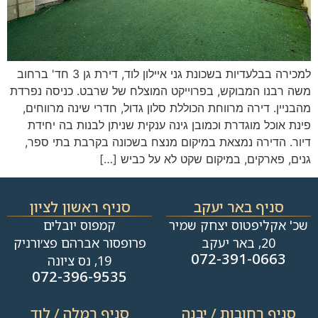
למכירה בבלעדיות בשכונת גני איילון לוד, דירת גן 3 חד' ברחוב
משה רבנו המבוקש, בפרוייקט המוצלח של שרבט. כניסה נפרדת
מהבניין. דירה מרווחת הכוללת סלון גדול, חדרי שינה מרווחים,
פינת אוכל מוגדרת וכמובן גינה ענקית שניתן לבנות בה יחידת
דיור. הדירה נמצאת במיקום מנצח בשכונה בקרבת בתי ספר,
גנים, פארקים, במיקום שקט לא על כביש […]
סניף באר יעקב
סניף ראשון לציון
שכ' אקליפטוס יצחק שמיר
קמפוס יובלים
20, באר יעקב
פרופסור אברהם פצ׳ורניק
072-391-0663
19, נס ציונה
072-396-9535
סניף רחובות / יבנה​
סניף רמלה / לוד