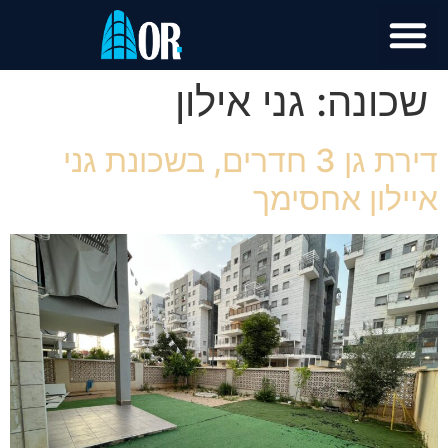
שכונה:
גני אילון
דירת גן 3 חדרים, בשכונת גני
איילון אחסימך