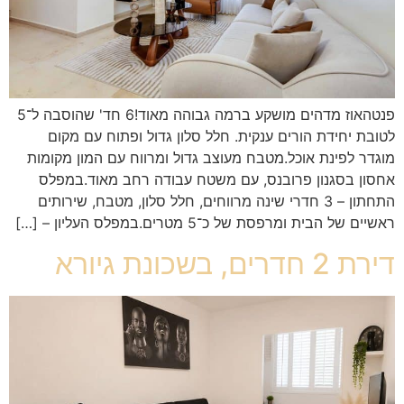
פנטהאוז מדהים מושקע ברמה גבוהה מאוד!6 חד' שהוסבה ל־5
לטובת יחידת הורים ענקית. חלל סלון גדול ופתוח עם מקום
מוגדר לפינת אוכל.מטבח מעוצב גדול ומרווח עם המון מקומות
אחסון בסגנון פרובנס, עם משטח עבודה רחב מאוד.במפלס
התחתון – 3 חדרי שינה מרווחים, חלל סלון, מטבח, שירותים
ראשיים של הבית ומרפסת של כ־5 מטרים.במפלס העליון – […]
דירת 2 חדרים, בשכונת גיורא