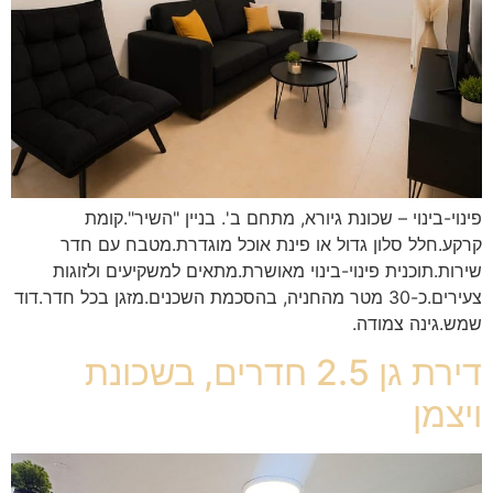
פינוי-בינוי – שכונת גיורא, מתחם ב'. בניין "השיר".קומת
קרקע.חלל סלון גדול או פינת אוכל מוגדרת.מטבח עם חדר
שירות.תוכנית פינוי-בינוי מאושרת.מתאים למשקיעים ולזוגות
צעירים.כ-30 מטר מהחניה, בהסכמת השכנים.מזגן בכל חדר.דוד
שמש.גינה צמודה.
דירת גן 2.5 חדרים, בשכונת
ויצמן