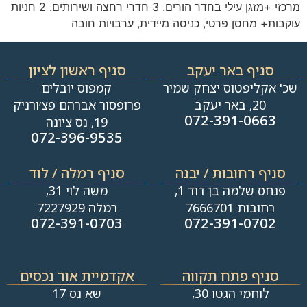
מרכזי +מזגן עילי בחדר הורים. 3 חדרי רחצה ושירותים. 2 חניות
עוקבות+ מחסן פרטי, כניסה מיידית, ערבויות חובה
סניף באר יעקב
סניף ראשון לציון
שכ' אקליפטוס יצחק שמיר
קמפוס יובלים
20, באר יעקב
פרופסור אברהם פצ׳ורניק
072-391-0663
19, נס ציונה
072-396-9535
סניף רחובות / יבנה​
סניף רמלה / לוד
פנחס שלמה בן דוד 1,
משה לוי 31,
רחובות 7666701
רמלה 7227929
072-391-0703
072-391-0702
סניף פתח תקווה
אקדמיית אור נכסים
לוחמי הגטו 30,
שא נס 17