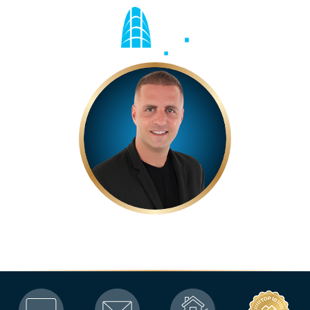
טל חן
יועץ נדל"ן