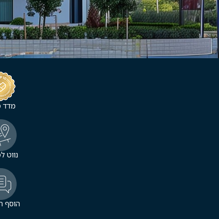
מדד מ
נווט ל
הוסף ה