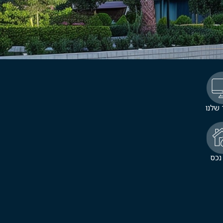
שלנו
 נכס