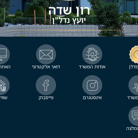
רון שדה
יועץ נדל"ן
דלן
אודות המשרד
דואר אלקטרוני
האתר 
משרד
אינסטגרם
פייסבוק
שווי
מלצה