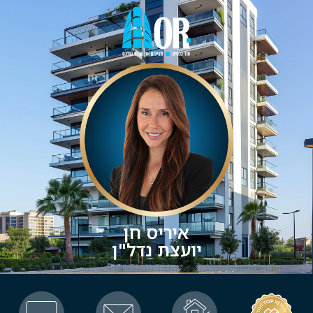
איריס חן
יועצת נדל"ן