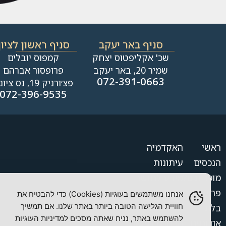
סניף באר יעקב
סניף ראשון לציון
שכ' אקליפטוס יצחק
קמפוס יובלים
שמיר 20, באר יעקב
פרופסור אברהם
072-391-0663
פצ׳ורניק 19, נס ציונה
072-396-9535
ראשי
האקדמיה
הנכסים
עיתונות
מוכר נכס?
מידע לתושב
פרויקטים
צור קשר
אנחנו משתמשים בעוגיות (Cookies) כדי להבטיח את
חוויית הגלישה הטובה ביותר באתר שלנו. אם תמשיך
בלוג
מדיניות פרטיות
להשתמש באתר, נניח שאתה מסכים למדיניות העוגיות
אודותינו
הצהרת נגישות