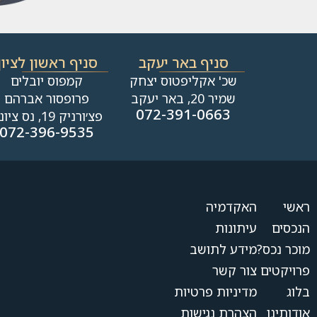
סניף באר יעקב
סניף ראשון לציון
שכ' אקליפטוס יצחק
קמפוס יובלים
שמיר 20, באר יעקב
פרופסור אברהם
072-391-0663
פצ׳ורניק 19, נס ציונה
072-396-9535
ראשי
האקדמיה
הנכסים
עיתונות
מוכר נכס?
מידע לתושב
פרויקטים
צור קשר
בלוג
מדיניות פרטיות
אודותינו
הצהרת נגישות