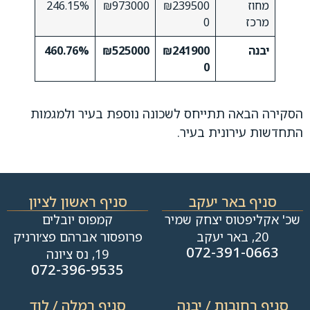
מחוז
₪239500
₪973000
246.15%
מרכז
0
יבנה
₪241900
₪525000
460.76%
0
הסקירה הבאה תתייחס לשכונה נוספת בעיר ולמגמות
התחדשות עירונית בעיר.
סניף באר יעקב
סניף ראשון לציון
שכ' אקליפטוס יצחק שמיר
קמפוס יובלים
20, באר יעקב
פרופסור אברהם פצ׳ורניק
072-391-0663
19, נס ציונה
072-396-9535
סניף רחובות / יבנה​
סניף רמלה / לוד