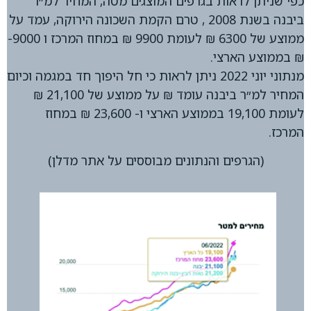
כפי שניתן לראות בגרפים המוצגים מטה, המחיר למ״ר
ביבנה בשנת 2008 , טרם הקמת השכונה הירוקה, עמד על
ממוצע של 6300 ₪ לעומת 9900 ₪ במחוז המרכז ו 9000-
₪ בממוצע הארצי.
מנתוני יוני 2022 ניתן לראות כי חל היפוך חד במגמה וכיום
המחיר למ״ר ביבנה עומד ₪ על ממוצע של 21,100 ₪
לעומת 19,100 בממוצע הארצי ו- 23,600 ₪ במחוז
המרכז.
(הגרפים והנתונים מבוססים על אתר מדלן)